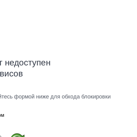
т недоступен
рвисов
йтесь формой ниже для обхода блокировки
ом