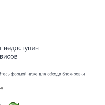
т недоступен
рвисов
йтесь формой ниже для обхода блокировки
ом