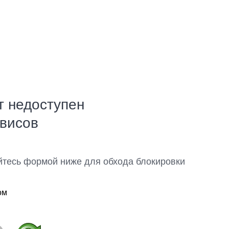
т недоступен
рвисов
йтесь формой ниже для обхода блокировки
ом