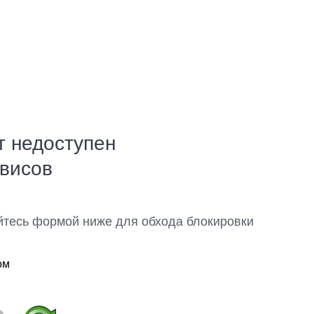
т недоступен
рвисов
йтесь формой ниже для обхода блокировки
ом