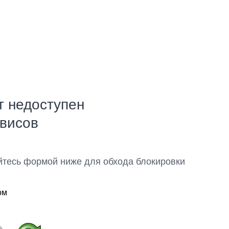
т недоступен
рвисов
йтесь формой ниже для обхода блокировки
ом