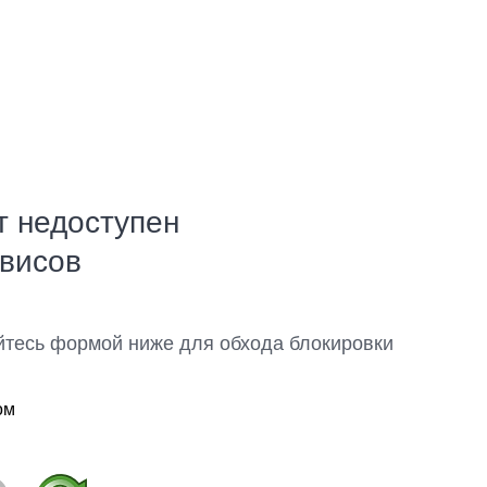
т недоступен
рвисов
йтесь формой ниже для обхода блокировки
ом