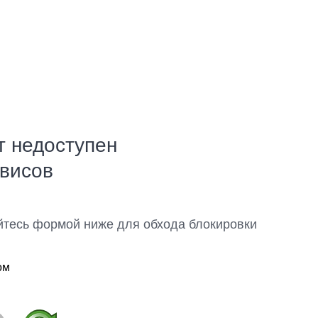
т недоступен
рвисов
йтесь формой ниже для обхода блокировки
ом