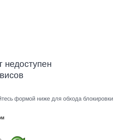
т недоступен
рвисов
йтесь формой ниже для обхода блокировки
ом