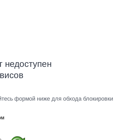
т недоступен
рвисов
йтесь формой ниже для обхода блокировки
ом