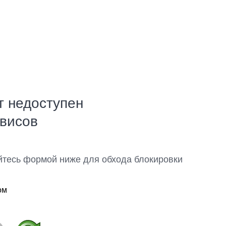
т недоступен
рвисов
йтесь формой ниже для обхода блокировки
ом