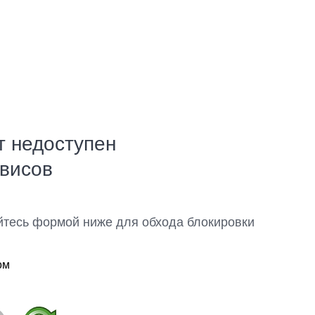
т недоступен
рвисов
йтесь формой ниже для обхода блокировки
ом