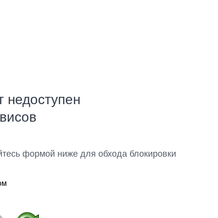
т недоступен
рвисов
йтесь формой ниже для обхода блокировки
ом