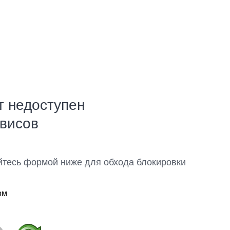
т недоступен
рвисов
йтесь формой ниже для обхода блокировки
ом