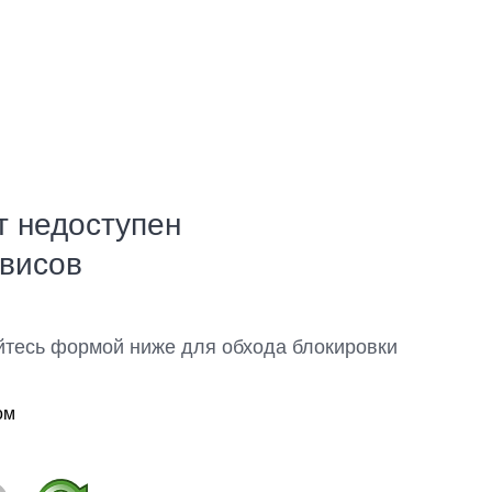
т недоступен
рвисов
йтесь формой ниже для обхода блокировки
ом