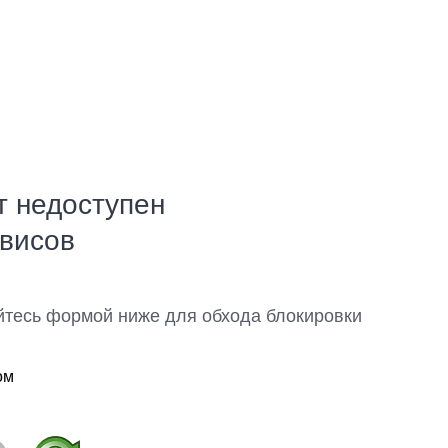
т недоступен
рвисов
йтесь формой ниже для обхода блокировки
ом