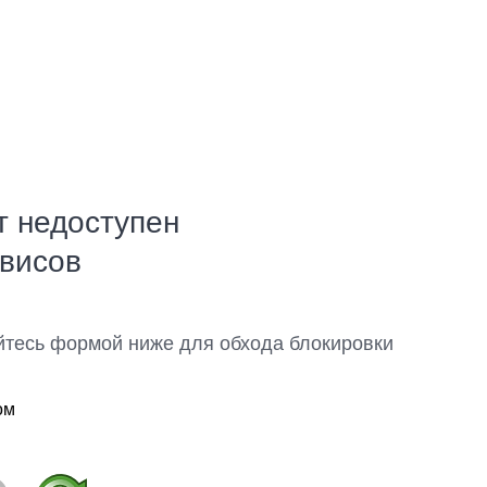
т недоступен
рвисов
йтесь формой ниже для обхода блокировки
ом