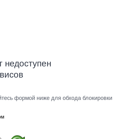
т недоступен
рвисов
йтесь формой ниже для обхода блокировки
ом