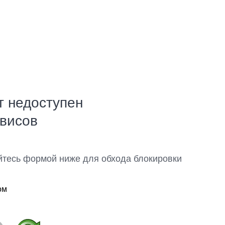
т недоступен
рвисов
йтесь формой ниже для обхода блокировки
ом