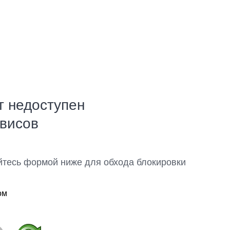
т недоступен
рвисов
йтесь формой ниже для обхода блокировки
ом