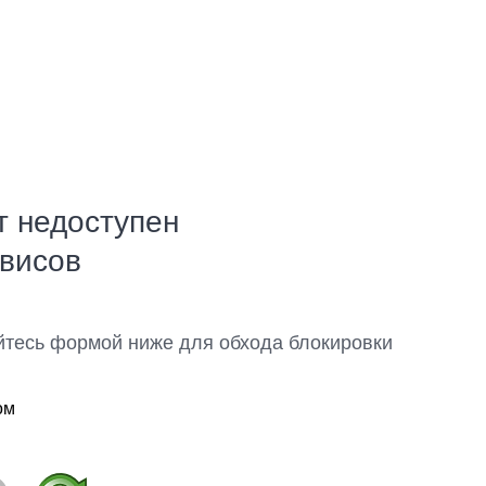
т недоступен
рвисов
йтесь формой ниже для обхода блокировки
ом