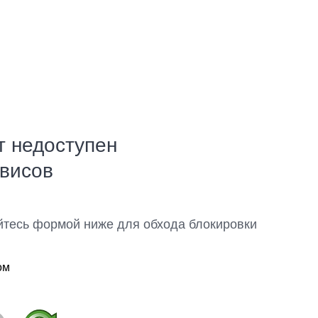
т недоступен
рвисов
йтесь формой ниже для обхода блокировки
ом