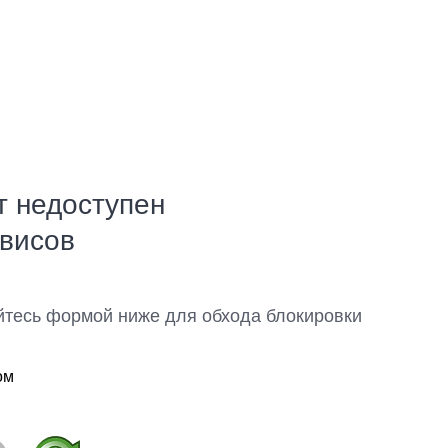
т недоступен
рвисов
йтесь формой ниже для обхода блокировки
ом