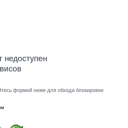
т недоступен
рвисов
йтесь формой ниже для обхода блокировки
ом