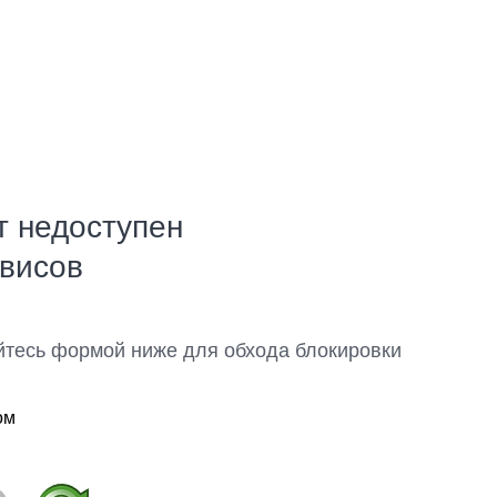
т недоступен
рвисов
йтесь формой ниже для обхода блокировки
ом