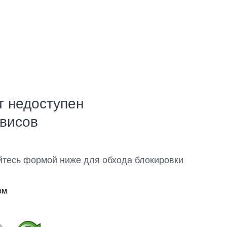
т недоступен
рвисов
йтесь формой ниже для обхода блокировки
ом