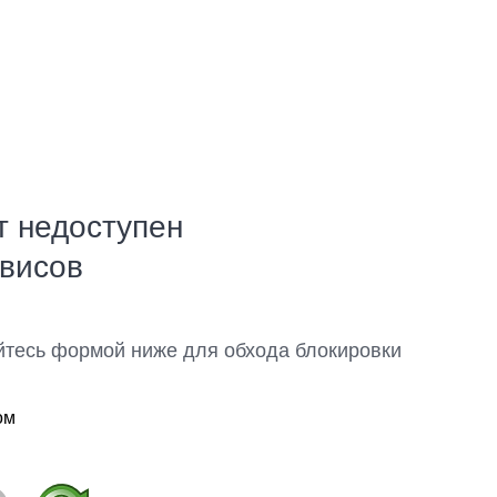
т недоступен
рвисов
йтесь формой ниже для обхода блокировки
ом