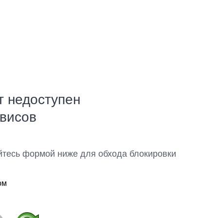
т недоступен
рвисов
йтесь формой ниже для обхода блокировки
ом