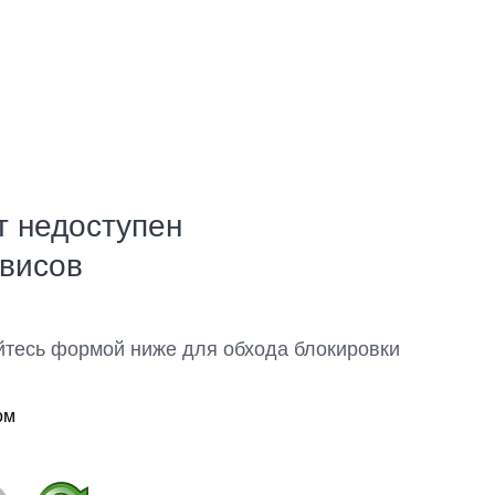
т недоступен
рвисов
йтесь формой ниже для обхода блокировки
ом