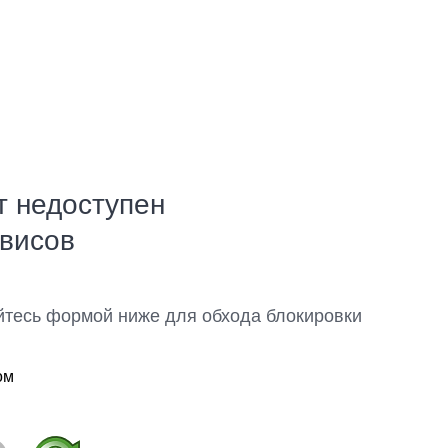
т недоступен
рвисов
йтесь формой ниже для обхода блокировки
ом