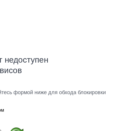
т недоступен
рвисов
йтесь формой ниже для обхода блокировки
ом