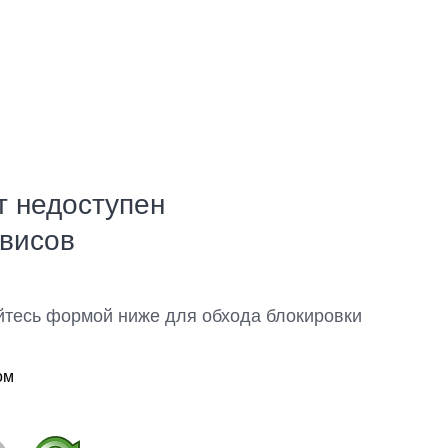
т недоступен
рвисов
йтесь формой ниже для обхода блокировки
ом