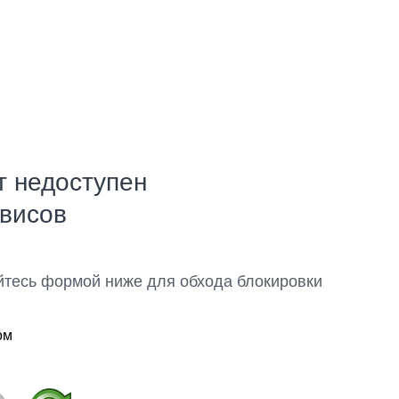
т недоступен
рвисов
йтесь формой ниже для обхода блокировки
ом