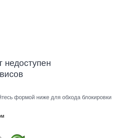
т недоступен
рвисов
йтесь формой ниже для обхода блокировки
ом