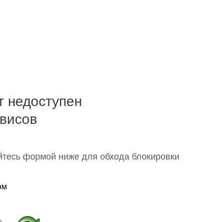
т недоступен
рвисов
йтесь формой ниже для обхода блокировки
ом