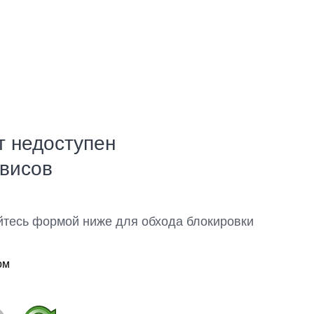
т недоступен
рвисов
йтесь формой ниже для обхода блокировки
ом