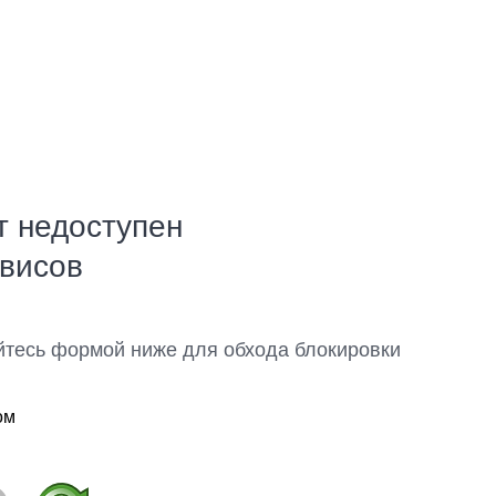
т недоступен
рвисов
йтесь формой ниже для обхода блокировки
ом