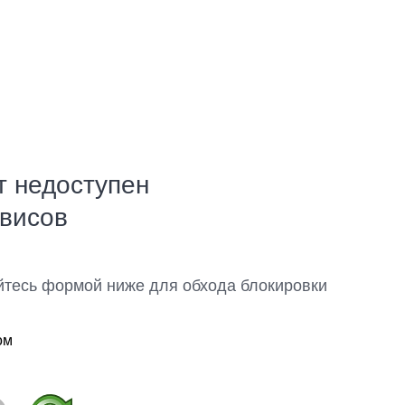
т недоступен
рвисов
йтесь формой ниже для обхода блокировки
ом