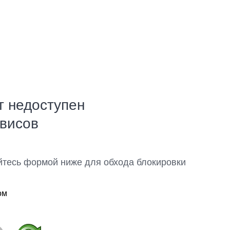
т недоступен
рвисов
йтесь формой ниже для обхода блокировки
ом