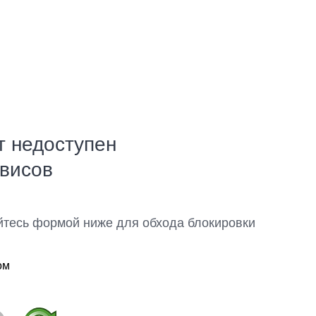
т недоступен
рвисов
йтесь формой ниже для обхода блокировки
ом