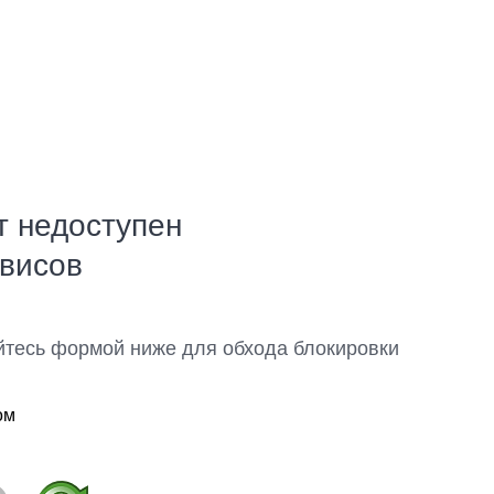
т недоступен
рвисов
йтесь формой ниже для обхода блокировки
ом