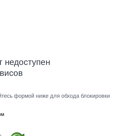
т недоступен
рвисов
йтесь формой ниже для обхода блокировки
ом