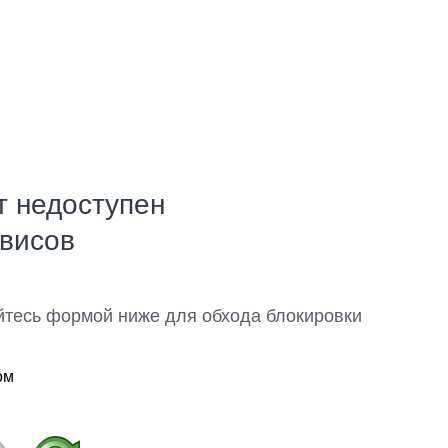
т недоступен
рвисов
йтесь формой ниже для обхода блокировки
ом