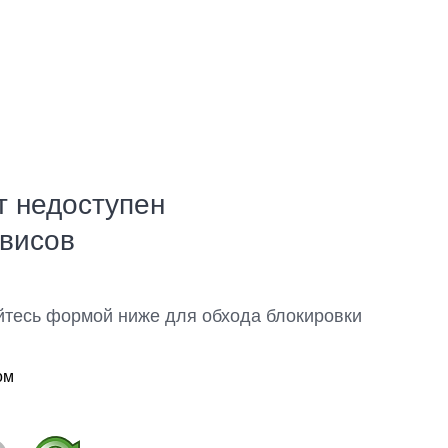
т недоступен
рвисов
йтесь формой ниже для обхода блокировки
ом