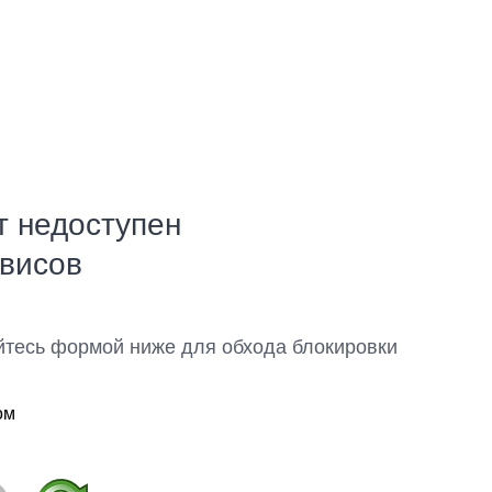
т недоступен
рвисов
йтесь формой ниже для обхода блокировки
ом