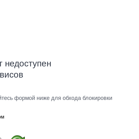
т недоступен
рвисов
йтесь формой ниже для обхода блокировки
ом