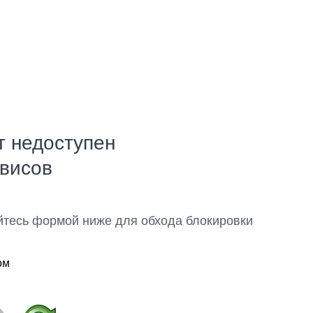
т недоступен
рвисов
йтесь формой ниже для обхода блокировки
ом