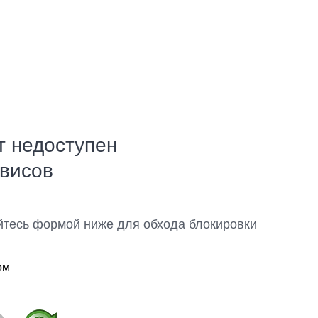
т недоступен
рвисов
йтесь формой ниже для обхода блокировки
ом