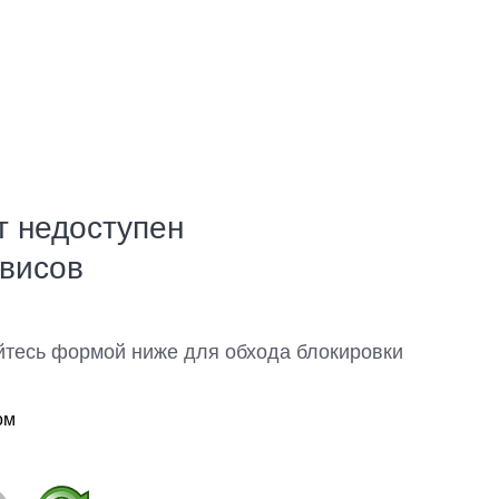
т недоступен
рвисов
йтесь формой ниже для обхода блокировки
ом