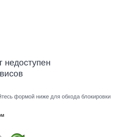
т недоступен
рвисов
йтесь формой ниже для обхода блокировки
ом