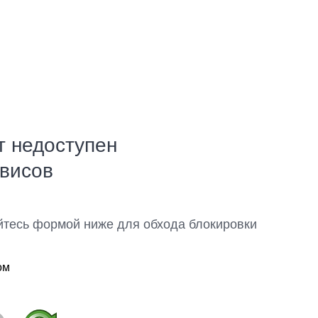
т недоступен
рвисов
йтесь формой ниже для обхода блокировки
ом